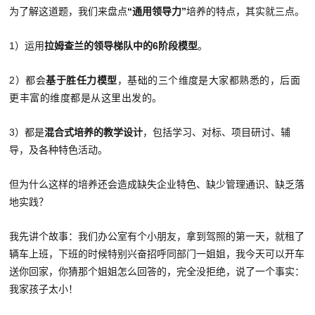
为了解这道题，我们来盘点
“通用领导力”
培养的特点，其实就三点。
1）运用
拉姆查兰的领导梯队中的6阶段模型
。
2）
都会
基于胜任力模型
，基础的三个维度是大家都熟悉的，后面
更丰
富的维度都是从这里出发的
。
3）都是
混合式培养的教学设计
，包括学习、对标、项目研讨、辅
导，及各种特色活动。
但为什么这样的培养还会造成缺失企业特色、缺少管理通识、缺乏落
地实践？
我先讲个故事：我们办公室有个小朋友，拿到驾照的第一天，就租了
辆车上班，下班的时候特别兴奋招呼同部门一姐姐，我今天可以开车
送你回家，你猜那个姐姐怎么回答的，完全没拒绝，说了一个事实：
我家孩子太小！