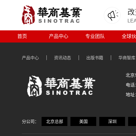
改
LE
首页
产品中心
专业团队
全球
产品中心
资讯动态
出版书籍
华商智库
北京
电话：
地址
分公司：
北京总部
美国
深圳